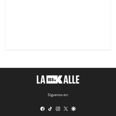
Síguenos en:
facebook
tiktok
instagram
twitter
google