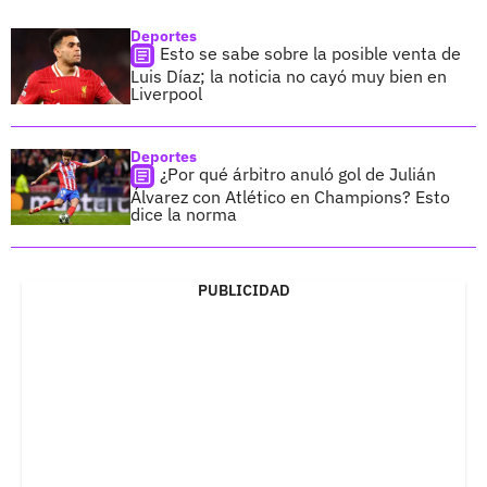
Deportes
Esto se sabe sobre la posible venta de
Luis Díaz; la noticia no cayó muy bien en
Liverpool
Deportes
¿Por qué árbitro anuló gol de Julián
Álvarez con Atlético en Champions? Esto
dice la norma
PUBLICIDAD