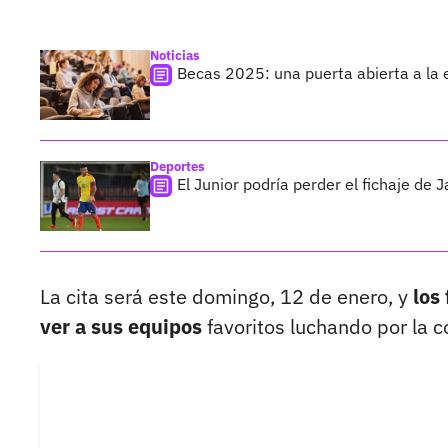
Noticias
Becas 2025: una puerta abierta a la 
Deportes
El Junior podría perder el fichaje de 
La cita será este domingo, 12 de enero, y
los
ver a sus equipos
favoritos luchando por la 