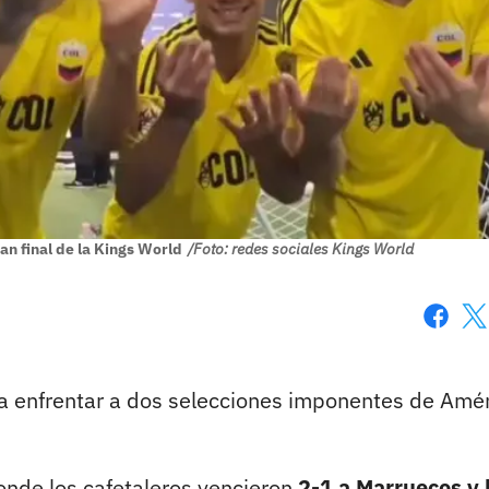
an final de la Kings World
/Foto: redes sociales Kings World
Faceboo
X
ra enfrentar a dos selecciones imponentes de Amér
onde los cafetaleros vencieron
2-1 a Marruecos y 