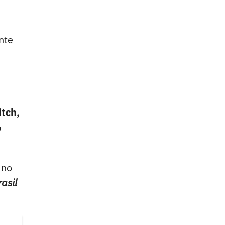
nte
tch,
p
 no
asil