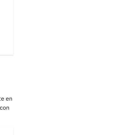
te en
 con