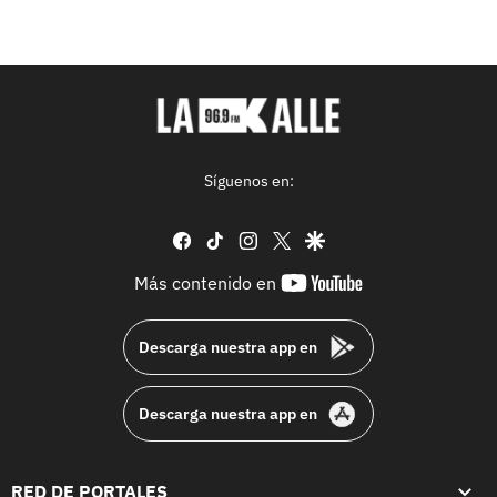
Síguenos en:
facebook
tiktok
instagram
twitter
google
youtube-
Más contenido en
footer
Descarga nuestra app en
Descarga nuestra app en
RED DE PORTALES