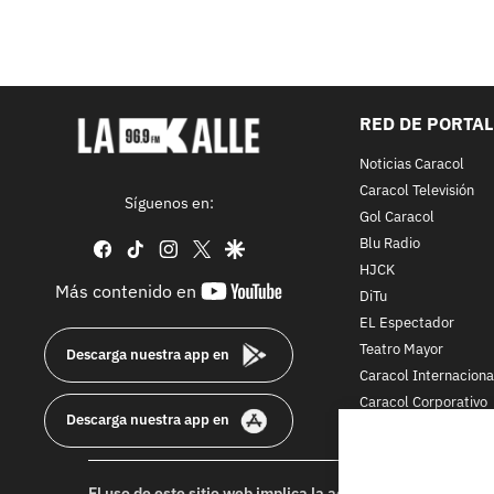
RED DE PORTA
Noticias Caracol
Caracol Televisión
Síguenos en:
Gol Caracol
Blu Radio
facebook
tiktok
instagram
twitter
google
HJCK
youtube-
Más contenido en
DiTu
footer
EL Espectador
Teatro Mayor
Descarga nuestra app en
Caracol Internaciona
Caracol Corporativo
Descarga nuestra app en
Caracol Next
El uso de este sitio web implica la aceptación de los
Térmi