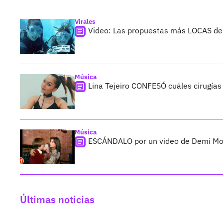
Virales
Video: Las propuestas más LOCAS de
Música
Lina Tejeiro CONFESÓ cuáles cirugías 
Música
ESCÁNDALO por un video de Demi M
Últimas noticias