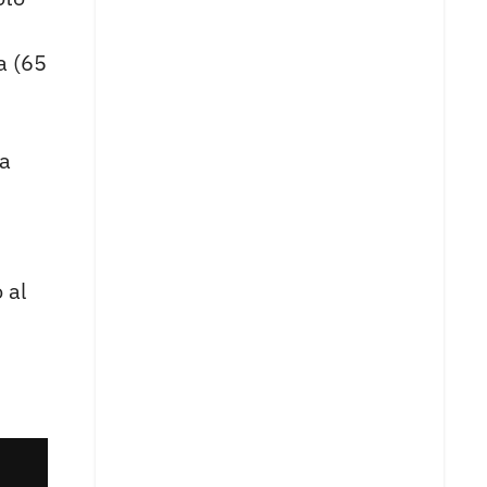
a (65
la
 al