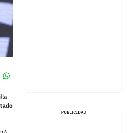
Whatsapp
k
lla
utado
PUBLICIDAD
otó