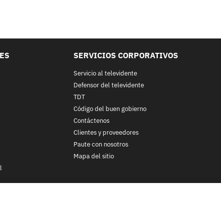
LES
SERVICIOS CORPORATIVOS
Servicio al televidente
Defensor del televidente
TDT
Código del buen gobierno
Contáctenos
Clientes y proveedores
Paute con nosotros
Mapa del sitio
l
nos y condiciones
y
Políticas de Tratamiento de la Información
de
CA