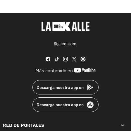
Síguenos en:
facebook
tiktok
instagram
twitter
google
youtube-
Más contenido en
footer
Descarga nuestra app en
Descarga nuestra app en
RED DE PORTALES