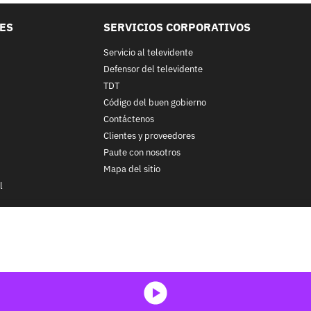
LES
SERVICIOS CORPORATIVOS
Servicio al televidente
Defensor del televidente
TDT
Código del buen gobierno
Contáctenos
Clientes y proveedores
Paute con nosotros
Mapa del sitio
l
nos y condiciones
y
Políticas de Tratamiento de la Información
de
CA
ohibida su reproducción total o parcial, así como su traducción a cu
 in whole or in part, or translation without written permission is prohib
media-icon