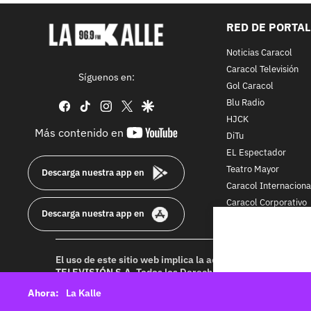
RED DE PORTA
Noticias Caracol
Caracol Televisión
Síguenos en:
Gol Caracol
Blu Radio
facebook
tiktok
instagram
twitter
google
HJCK
youtube-
Más contenido en
DiTu
footer
EL Espectador
Teatro Mayor
Descarga nuestra app en
Caracol Internaciona
Caracol Corporativo
Descarga nuestra app en
Caracol Next
El uso de este sitio web implica la aceptación de los
Térmi
TELEVISIÓN S.A.
Todos los Derechos Reservados D.R.A. Pr
idioma sin autorización escrita de su titular. Reproduction
La Kalle
rights reserved 2025.