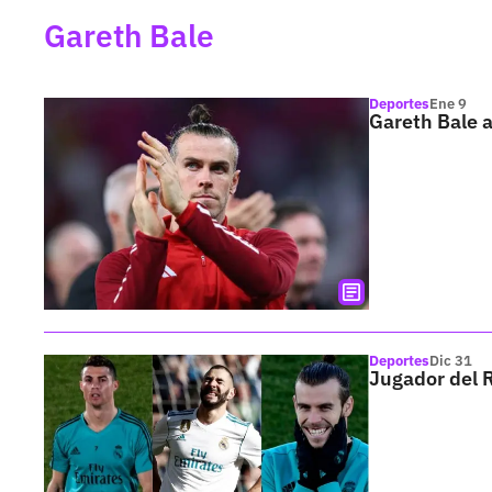
Gareth Bale
Deportes
Ene 9
Gareth Bale a
Deportes
Dic 31
Jugador del 