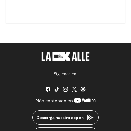
Síguenos en:
facebook
tiktok
instagram
twitter
google
youtube-
Más contenido en
footer
Descarga nuestra app en