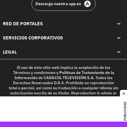
Descarga nuestra app en
RED DE PORTALES
SERVICIOS CORPORATIVOS
LEGAL
El uso de este sitio web implica la aceptación de los
Términos y condiciones
y
Políticas de Tratamiento de la
Información
de
CARACOL TELEVISIÓN S.A.
Todos los
Derechos Reservados D.R.A. Prohibida su reproducción
total o parcial, así como su traducción a cualquier idioma sin
autorización escrita de su titular. Reproduction in whole or
c
in part, or translation without written permission is
prohibited. All rights reserved 2025.
PUBLICIDAD
MIEMBRO DE: