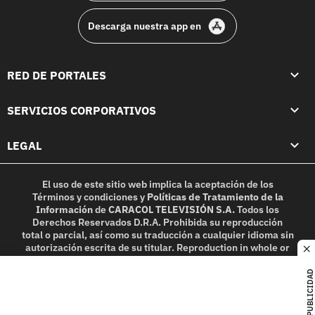
Descarga nuestra app en
RED DE PORTALES
SERVICIOS CORPORATIVOS
LEGAL
El uso de este sitio web implica la aceptación de los
Términos y condiciones
y
Políticas de Tratamiento de la
Información
de
CARACOL TELEVISIÓN S.A.
Todos los
Derechos Reservados D.R.A. Prohibida su reproducción
total o parcial, así como su traducción a cualquier idioma sin
autorización escrita de su titular. Reproduction in whole or
c
in part, or translation without written permission is
prohibited. All rights reserved 2025.
PUBLICIDAD
MIEMBRO DE: