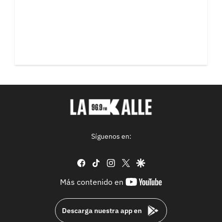
Síguenos en:
facebook
tiktok
instagram
twitter
google
youtube-
Más contenido en
footer
Descarga nuestra app en