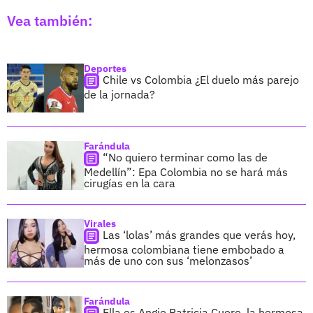
Vea también:
Deportes
Chile vs Colombia ¿El duelo más parejo
de la jornada?
Farándula
“No quiero terminar como las de
Medellín”: Epa Colombia no se hará más
cirugías en la cara
Virales
Las ‘lolas’ más grandes que verás hoy,
hermosa colombiana tiene embobado a
más de uno con sus ‘melonzasos’
Farándula
Ella es Angie Patricia Cuero, la hermosa