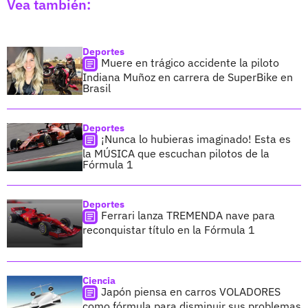
Vea también:
Deportes
Muere en trágico accidente la piloto
Indiana Muñoz en carrera de SuperBike en
Brasil
Deportes
¡Nunca lo hubieras imaginado! Esta es
la MÚSICA que escuchan pilotos de la
Fórmula 1
Deportes
Ferrari lanza TREMENDA nave para
reconquistar título en la Fórmula 1
Ciencia
Japón piensa en carros VOLADORES
como fórmula para disminuir sus problemas