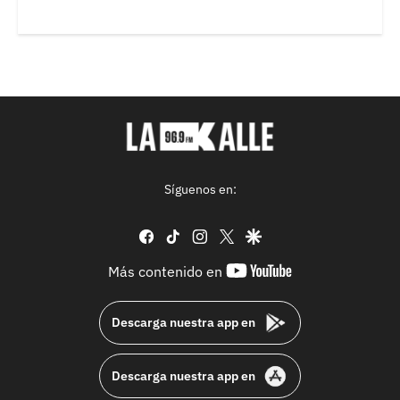
Síguenos en:
facebook
tiktok
instagram
twitter
google
youtube-
Más contenido en
footer
Descarga nuestra app en
Descarga nuestra app en