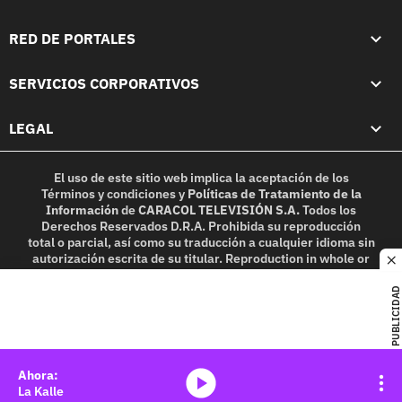
RED DE PORTALES
SERVICIOS CORPORATIVOS
LEGAL
El uso de este sitio web implica la aceptación de los
Términos y condiciones
y
Políticas de Tratamiento de la
Información
de
CARACOL TELEVISIÓN S.A.
Todos los
Derechos Reservados D.R.A. Prohibida su reproducción
total o parcial, así como su traducción a cualquier idioma sin
autorización escrita de su titular. Reproduction in whole or
c
in part, or translation without written permission is
prohibited. All rights reserved 2025.
PUBLICIDAD
MIEMBRO DE:
media-icon
La Kalle