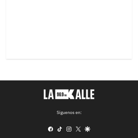
Síguenos en:
facebook
tiktok
instagram
twitter
google