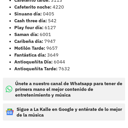
Cafeterito noche:
4220
Sinuano día:
0405
Cash three día:
542
Play four día:
6127
Saman día:
6001
Caribeña día:
7947
Motilón Tarde:
9657
Fantástica día:
3649
Antioqueñita Día:
6044
Antioqueñita Tarde:
7632
Únete a nuestro canal de Whatsapp para tener de
primera mano el mejor contenido de
entretenimiento y música
Sigue a La Kalle en Google y entérate de lo mejor
de la música