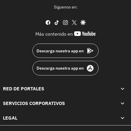
Síguenos en:
facebook
tiktok
instagram
twitter
google
youtube-
Más contenido en
footer
Descarga nuestra app en
Descarga nuestra app en
RED DE PORTALES
SERVICIOS CORPORATIVOS
LEGAL