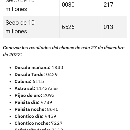
Seco de 10
0080
217
millones
Seco de 10
6526
013
millones
Conozca los resultados del chance de este 27 de diciembre
de 2022:
Dorado mañana:
1340
Dorado Tarde
: 0429
Culona:
6115
Astro sol:
1143Aries
Pijao de oro:
2093
Paisita día
: 9789
Paisita noche:
8640
Chontico día:
9459
Chontico noche:
7227
Cafeterito tarde:
3113