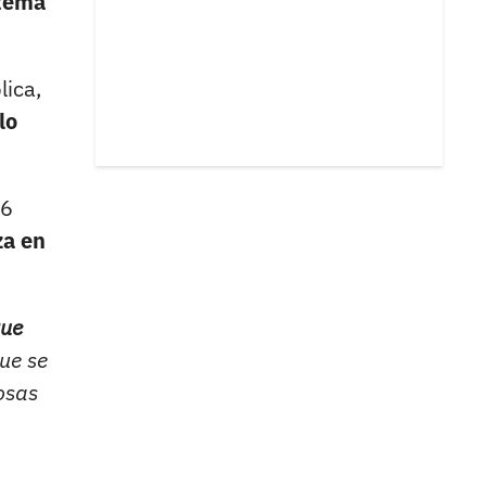
stema
lica,
lo
26
za en
que
que se
osas