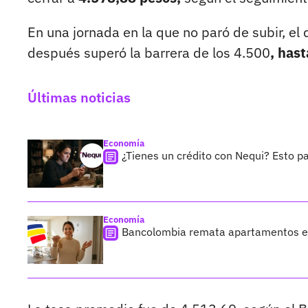
En una jornada en la que no paró de subir, el 
después superó la barrera de los 4.500
, has
Últimas noticias
Economía
¿Tienes un crédito con Nequi? Esto p
Economía
Bancolombia remata apartamentos en