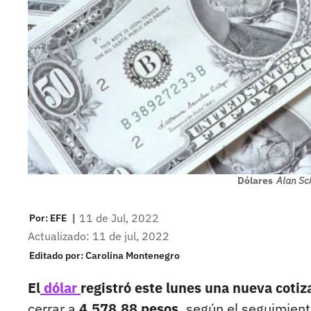
Dólares
Alan Sc
|
11 de Jul, 2022
Por:
EFE
Actualizado: 11 de jul, 2022
Editado por:
Carolina Montenegro
El
dólar
registró este lunes una nueva cot
cerrar a
4.578,88 pesos,
según el seguimient