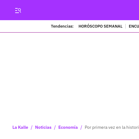
Tendencias:
HORÓSCOPO SEMANAL
ENCU
/
/
/
La Kalle
Noticias
Economía
Por primera vez en la histo