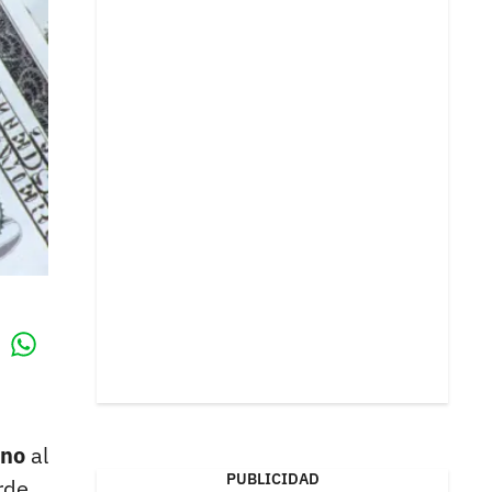
Whatsapp
k
ano
al
PUBLICIDAD
rde.