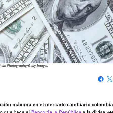
hein Photography/Getty Images
Faceboo
X
ización máxima en el mercado cambiario colombi
o que hace el
Banco de la República
a la divisa ve