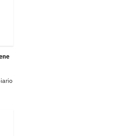
iene
iario