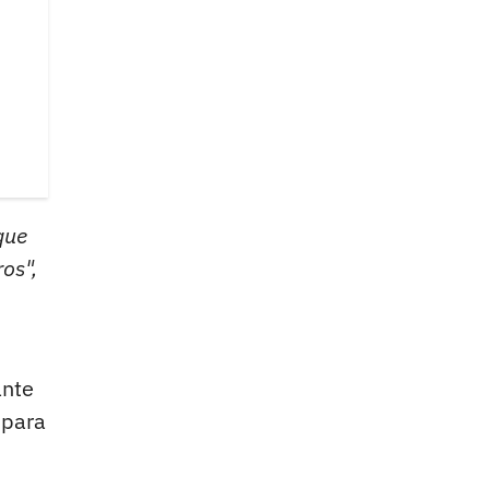
que
os",
ante
 para