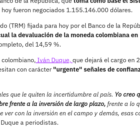
anco de la República, que
toma como base el Si
e hoy fueron negociados 1.155.146.000 dólares.
do (TRM) fijada para hoy por el Banco de la Repúb
cual la devaluación de la moneda colombiana en 
completo, del 14,59 %.
e colombiano,
Iván Duque,
que dejará el cargo en 
cesitan con carácter
"urgente" señales de confian
s que le quiten la incertidumbre al país.
Yo creo 
 frente a la inversión de largo plazo,
frente a lo 
e ver con la inversión en el campo y demás, esas c
Duque a periodistas.