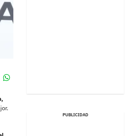
Whatsapp
k
o,
or.
PUBLICIDAD
el