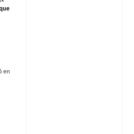
rque
ó en