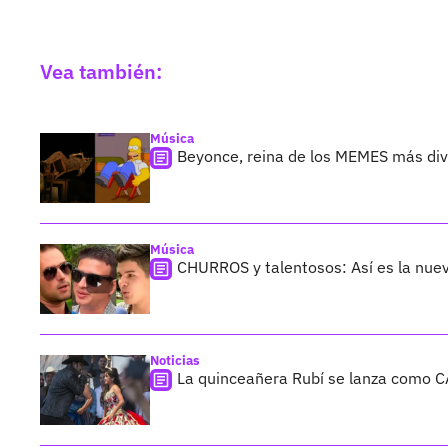
Vea también:
Música
Beyonce, reina de los MEMES más di
Música
CHURROS y talentosos: Así es la nue
Noticias
La quinceañera Rubí se lanza como 