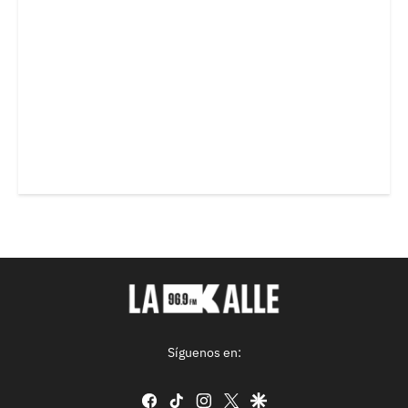
Síguenos en:
facebook
tiktok
instagram
twitter
google