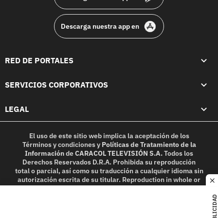
Descarga nuestra app en
RED DE PORTALES
SERVICIOS CORPORATIVOS
LEGAL
El uso de este sitio web implica la aceptación de los
Términos y condiciones
y
Políticas de Tratamiento de la
Información
de
CARACOL TELEVISIÓN S.A.
Todos los
Derechos Reservados D.R.A. Prohibida su reproducción
total o parcial, así como su traducción a cualquier idioma sin
autorización escrita de su titular. Reproduction in whole or
c
in part, or translation without written permission is
prohibited. All rights reserved 2025.
PUBLICIDAD