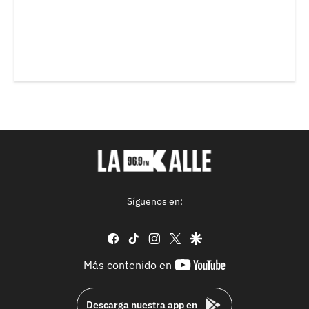
Síguenos en:
facebook
tiktok
instagram
twitter
google
youtube-
Más contenido en
footer
Descarga nuestra app en