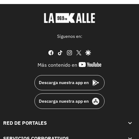
Síguenos en:
facebook
tiktok
instagram
twitter
google
youtube-
Más contenido en
footer
Descarga nuestra app en
Descarga nuestra app en
RED DE PORTALES
SERVICIOS CORPORATIVOS