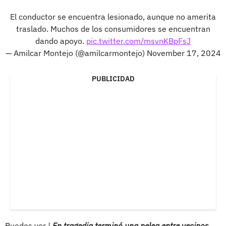
El conductor se encuentra lesionado, aunque no amerita
traslado. Muchos de los consumidores se encuentran
dando apoyo.
pic.twitter.com/msvnKBpFsJ
— Amilcar Montejo (@amilcarmontejo)
November 17, 2024
PUBLICIDAD
Puedes ver |
En tragedia terminó una pelea entre vecinos