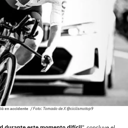
eció en accidente
/ Foto: Tomado de X @ciclismotop9
ad durante este momento difícil
", concluye el