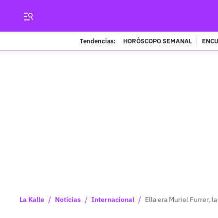
Tendencias:
HORÓSCOPO SEMANAL
ENCU
/
/
/
La Kalle
Noticias
Internacional
Ella era Muriel Furrer, l