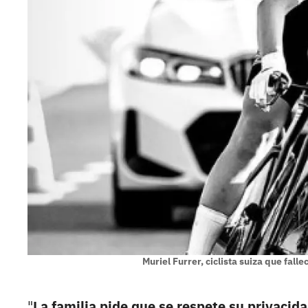
Muriel Furrer, ciclista suiza que fall
"
La familia pide que se respete su privacid