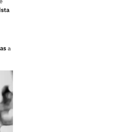
e
ista
ias
a