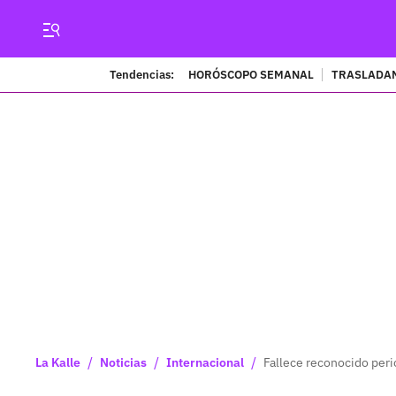
Tendencias:
HORÓSCOPO SEMANAL
TRASLADAN
/
/
/
La Kalle
Noticias
Internacional
Fallece reconocido perio