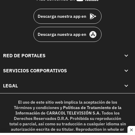
footer
Descarga nuestra app en
Descarga nuestra app en
RED DE PORTALES
SERVICIOS CORPORATIVOS
LEGAL
El uso de este sitio web implica la aceptación de los
Términos y condiciones
y
Políticas de Tratamiento de la
Información
de
CARACOL TELEVISIÓN S.A.
Todos los
Derechos Reservados D.R.A. Prohibida su reproducción
total o parcial, así como su traducción a cualquier idioma sin
autorización escrita de su titular. Reproduction in whole or
c
in part, or translation without written permission is