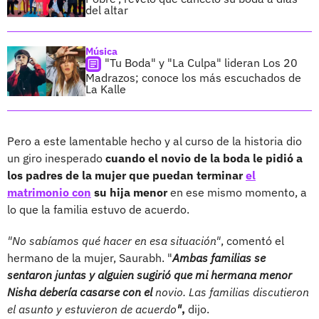
del altar
Música
"Tu Boda" y "La Culpa" lideran Los 20
Madrazos; conoce los más escuchados de
La Kalle
Pero a este lamentable hecho y al curso de la historia dio
un giro inesperado
cuando el novio de la boda le pidió a
los padres de la mujer que puedan terminar
el
matrimonio con
su hija menor
en ese mismo momento, a
lo que la familia estuvo de acuerdo.
"No sabíamos qué hacer en esa situación"
, comentó el
hermano de la mujer, Saurabh. "
Ambas familias se
sentaron juntas y alguien sugirió que mi hermana menor
Nisha debería casarse con el
novio. Las familias discutieron
el asunto y estuvieron de acuerdo
"
,
dijo.