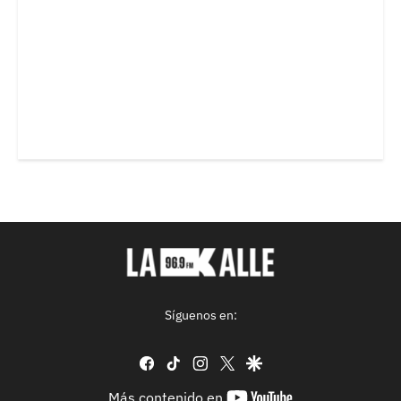
Síguenos en:
facebook
tiktok
instagram
twitter
google
youtube-
Más contenido en