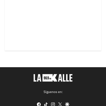
Síguenos en:
facebook
tiktok
instagram
twitter
google