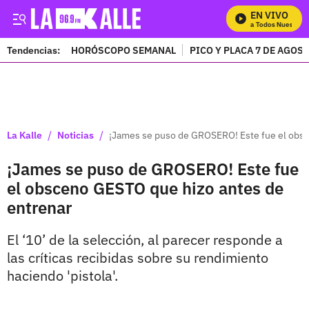
EN VIVO
Mira Todos Nuestros P
Tendencias:
HORÓSCOPO SEMANAL
PICO Y PLACA 7 DE AGOS
PUBLICIDAD
/
/
La Kalle
Noticias
¡James se puso de GROSERO! Este fue el obsc
¡James se puso de GROSERO! Este fue
el obsceno GESTO que hizo antes de
entrenar
El ‘10’ de la selección, al parecer responde a
las críticas recibidas sobre su rendimiento
haciendo 'pistola'.