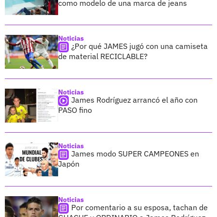
como modelo de una marca de jeans
Noticias
¿Por qué JAMES jugó con una camiseta
de material RECICLABLE?
Noticias
James Rodríguez arrancó el año con
PASO fino
Noticias
James modo SUPER CAMPEONES en
Japón
Noticias
Por comentario a su esposa, tachan de