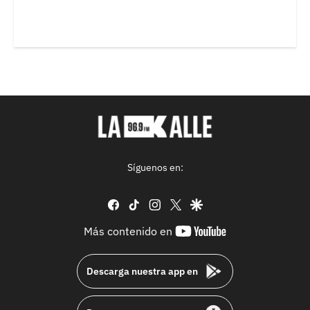
Síguenos en:
facebook
tiktok
instagram
twitter
google
youtube-
Más contenido en
footer
Descarga nuestra app en