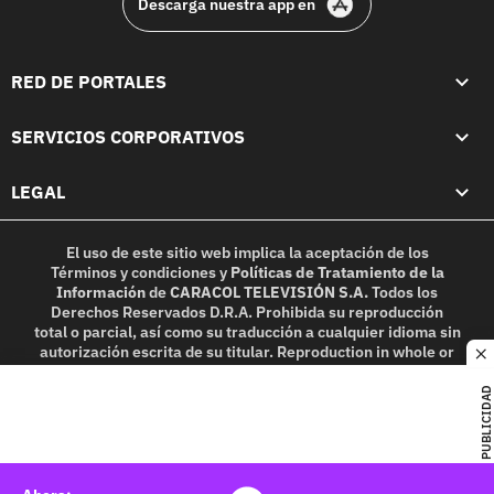
Descarga nuestra app en
RED DE PORTALES
SERVICIOS CORPORATIVOS
LEGAL
El uso de este sitio web implica la aceptación de los
Términos y condiciones
y
Políticas de Tratamiento de la
Información
de
CARACOL TELEVISIÓN S.A.
Todos los
Derechos Reservados D.R.A. Prohibida su reproducción
total o parcial, así como su traducción a cualquier idioma sin
autorización escrita de su titular. Reproduction in whole or
c
in part, or translation without written permission is
prohibited. All rights reserved 2025.
PUBLICIDAD
MIEMBRO DE: