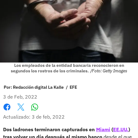
Los empleados de la entidad bancaria reconocieron en
segundos los rostros de los criminales.
/Foto: Getty Images
Por:
Redacción digital La Kalle
/
EFE
3 de Feb, 2022
Whatsapp
Facebook
X
Actualizado: 3 de feb, 2022
Dos ladrones terminaron capturados en
Miami
(
EE.UU.
)
tras volver un día después al mismo banco
desde el que