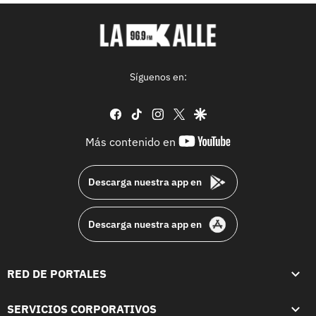
Síguenos en:
facebook
tiktok
instagram
twitter
google
youtube-
Más contenido en
footer
Descarga nuestra app en
Descarga nuestra app en
RED DE PORTALES
SERVICIOS CORPORATIVOS