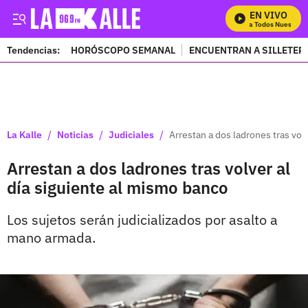
EN VIVO
Mira Todos Nuestros 
Tendencias:
HORÓSCOPO SEMANAL
ENCUENTRAN A SILLETER
PUBLICIDAD
/
/
/
La Kalle
Noticias
Judiciales
Arrestan a dos ladrones tras vol
Arrestan a dos ladrones tras volver al
día siguiente al mismo banco
Los sujetos serán judicializados por asalto a
mano armada.