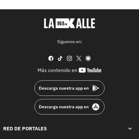
Síguenos en:
facebook
tiktok
instagram
twitter
google
youtube-
Más contenido en
footer
Descarga nuestra app en
Descarga nuestra app en
RED DE PORTALES