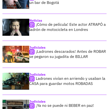
un bar de Bogotá
Noticias
¡Cómo de película! Este actor ATRAPÓ a
ladrón de motocicleta en Londres
Judiciales
¡Ladrones descarados! Antes de ROBAR
se pegaron su jugadita de BILLAR
Judiciales
Ladrones vivían en arriendo y usaban la
CASA para guardar motos ROBADAS
Judiciales
¡Ya no se puede ni BEBER en paz!