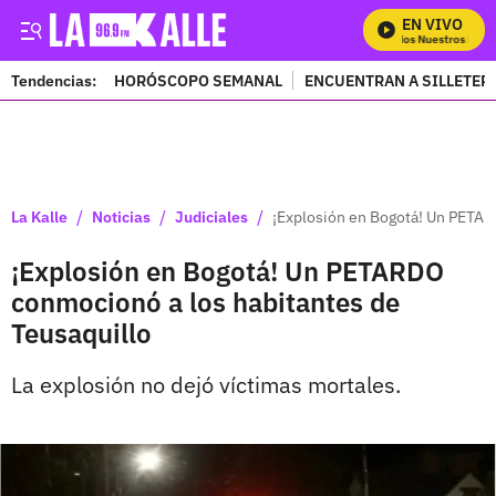
EN VIVO
Mira Todos Nuestros Progr
Tendencias:
HORÓSCOPO SEMANAL
ENCUENTRAN A SILLETER
PUBLICIDAD
/
/
/
La Kalle
Noticias
Judiciales
¡Explosión en Bogotá! Un PETAR
¡Explosión en Bogotá! Un PETARDO
conmocionó a los habitantes de
Teusaquillo
La explosión no dejó víctimas mortales.