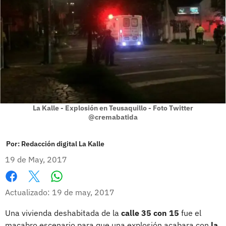
La Kalle - Explosión en Teusaquillo - Foto Twitter
@cremabatida
Por:
Redacción digital La Kalle
19 de May, 2017
Whatsapp
Facebook
X
Actualizado: 19 de may, 2017
Una vivienda deshabitada de la
calle 35 con 15
fue el
macabro escenario para que una explosión acabara con
la