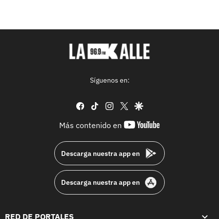
Síguenos en:
facebook
tiktok
instagram
twitter
google
youtube-
Más contenido en
footer
Descarga nuestra app en
Descarga nuestra app en
RED DE PORTALES