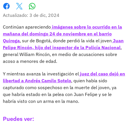
Whatsapp
Facebook
X
Actualizado: 3 de dic, 2024
Continúan apareciendo
imágenes sobre lo ocurrido en la
mañana del domingo 24 de noviembre en el barrio
Quiroga
, sur de Bogotá, donde perdió la vida el joven
Juan
Felipe Rincón, hijo del inspector de la Policía Nacional
,
general William Rincón, en medio de acusaciones sobre
acoso a menores de edad.
Y mientras avanza la investigación el
juez del caso dejó en
libertad a Andrés Camilo Sotelo
, quien había sido
capturado como sospechoso en la muerte del joven, ya
que habría estado en la pelea con Juan Felipe y se le
habría visto con un arma en la mano.
Puedes ver: