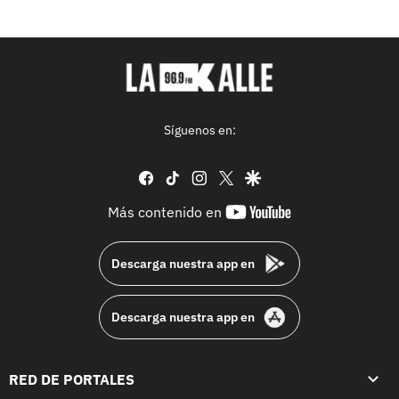
Síguenos en:
facebook
tiktok
instagram
twitter
google
youtube-
Más contenido en
footer
Descarga nuestra app en
Descarga nuestra app en
RED DE PORTALES