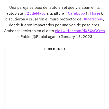
Una pareja se bajó del auto en el que viajaban en la
autopista
#25deMayo
a la altura
#Carabobo
(
#Flores
),
discutieron y cruzaron el muro protector del
#Metrobús
,
donde fueron impactados por una van de pasajeros.
Ambos fallecieron en el acto
pic.twitter.com/dX6XvGYxcn
— Pablo (@PabloLugano)
January 13, 2023
PUBLICIDAD