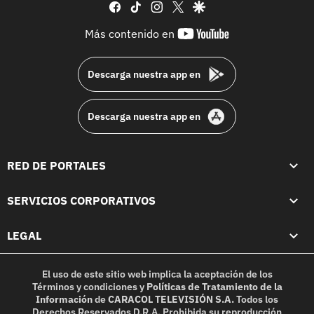
facebook
tiktok
instagram
twitter
google
youtube-
Más contenido en
footer
Descarga nuestra app en
Descarga nuestra app en
RED DE PORTALES
SERVICIOS CORPORATIVOS
LEGAL
El uso de este sitio web implica la aceptación de los
Términos y condiciones
y
Políticas de Tratamiento de la
Información
de
CARACOL TELEVISIÓN S.A.
Todos los
Derechos Reservados D.R.A. Prohibida su reproducción