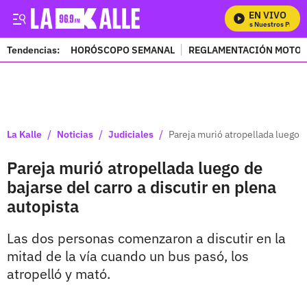
EN VIVO
Mira Todos Nuestros Progra
Tendencias:
HORÓSCOPO SEMANAL
REGLAMENTACIÓN MOTOS
PUBLICIDAD
/
/
/
La Kalle
Noticias
Judiciales
Pareja murió atropellada luego d
Pareja murió atropellada luego de
bajarse del carro a discutir en plena
autopista
Las dos personas comenzaron a discutir en la
mitad de la vía cuando un bus pasó, los
atropelló y mató.