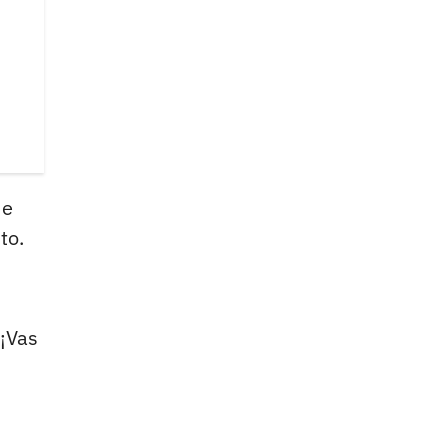
de
to.
"¡Vas