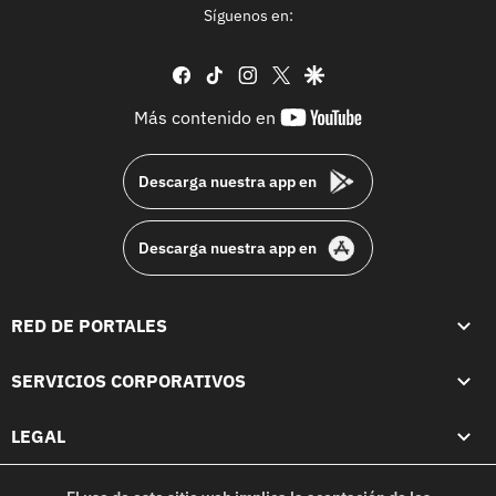
Síguenos en:
facebook
tiktok
instagram
twitter
google
youtube-
Más contenido en
footer
Descarga nuestra app en
Descarga nuestra app en
RED DE PORTALES
SERVICIOS CORPORATIVOS
LEGAL