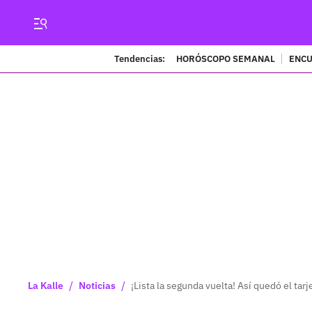
Tendencias:
HORÓSCOPO SEMANAL
ENCU
/
/
La Kalle
Noticias
¡Lista la segunda vuelta! Así quedó el tar