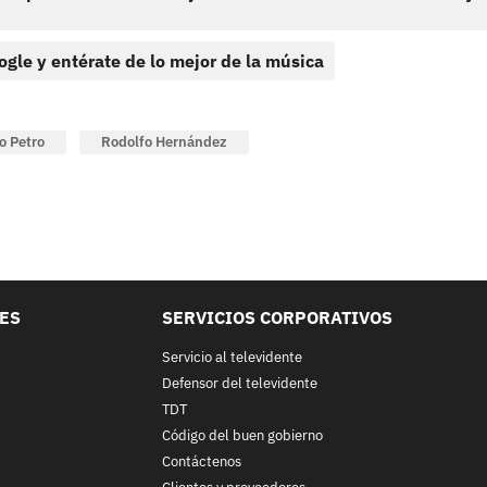
ogle y entérate de lo mejor de la música
o Petro
Rodolfo Hernández
LES
SERVICIOS CORPORATIVOS
Servicio al televidente
Defensor del televidente
TDT
Código del buen gobierno
Contáctenos