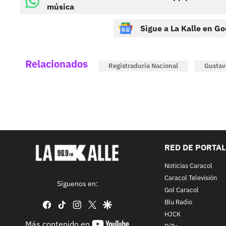
música
Sigue a La Kalle en Go
Relacionados
Registraduría Nacional
Gustav
RED DE PORTA
Noticias Caracol
Caracol Televisión
Síguenos en:
Gol Caracol
Blu Radio
facebook
tiktok
instagram
twitter
google
HJCK
youtube-
Más contenido en