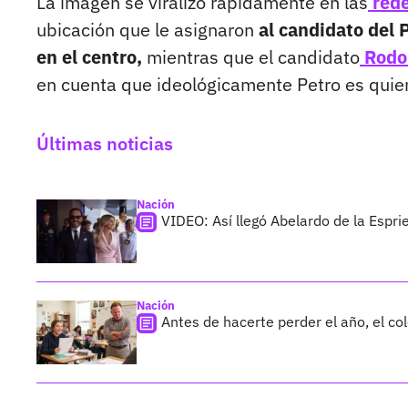
La imagen se viralizó rápidamente en las
rede
ubicación que le asignaron
al candidato del 
en el centro,
mientras que el candidato
Rodo
en cuenta que ideológicamente Petro es quien
Últimas noticias
Nación
VIDEO: Así llegó Abelardo de la Esprie
Nación
Antes de hacerte perder el año, el co