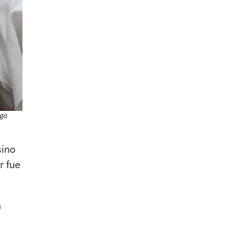
iga
ino
r fue
n