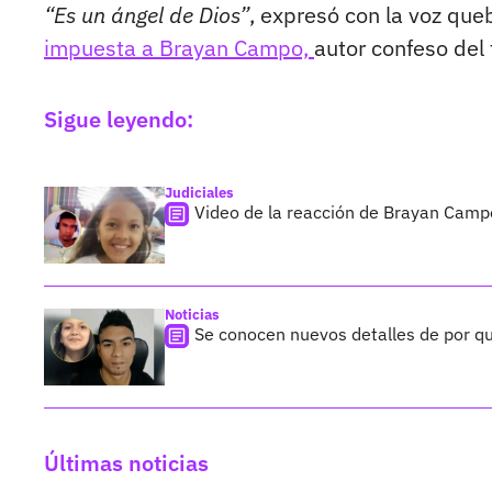
“Es un ángel de Dios”
, expresó con la voz qu
impuesta a Brayan Campo,
autor confeso del 
Sigue leyendo:
Judiciales
Video de la reacción de Brayan Campo
Noticias
Se conocen nuevos detalles de por q
Últimas noticias