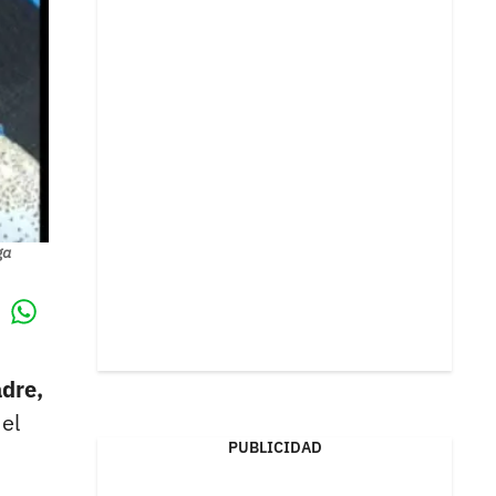
ga
Whatsapp
k
adre,
del
PUBLICIDAD