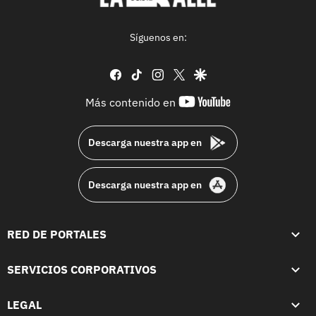
Síguenos en:
facebook
tiktok
instagram
twitter
google
youtube-
Más contenido en
footer
Descarga nuestra app en
Descarga nuestra app en
RED DE PORTALES
SERVICIOS CORPORATIVOS
LEGAL