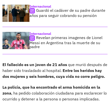
Internacional
Guardó el cadáver de su padre durante
años para seguir cobrando su pensión
Internacional
Revelan primeras imagenes de Lionel
Messi en Argentina tras la muerte de su
padre
El fallecido es un joven de 21 años
que murió después de
haber sido trasladado al hospital.
Entre los heridos hay
dos mujeres y seis hombres, cuya vida no corre peligro.
La policía, que ha encontrado el arma homicida en la
zona
, ha pedido colaboración ciudadana para esclarecer lo
ocurrido y detener a la persona o personas implicadas.