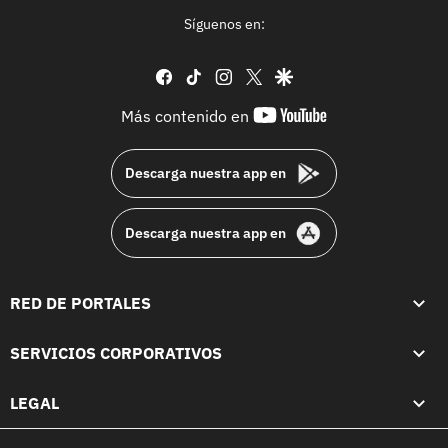
Síguenos en:
facebook
tiktok
instagram
twitter
google
youtube-
Más contenido en
footer
Descarga nuestra app en
Descarga nuestra app en
RED DE PORTALES
SERVICIOS CORPORATIVOS
LEGAL