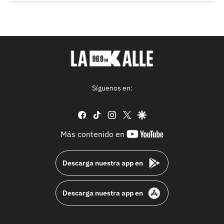
Síguenos en:
facebook
tiktok
instagram
twitter
google
youtube-
Más contenido en
footer
Descarga nuestra app en
Descarga nuestra app en