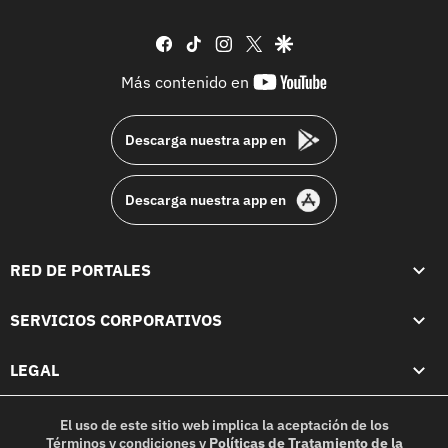
facebook
tiktok
instagram
twitter
google
youtube-
Más contenido en
footer
Descarga nuestra app en
Descarga nuestra app en
RED DE PORTALES
SERVICIOS CORPORATIVOS
LEGAL
El uso de este sitio web implica la aceptación de los
Términos y condiciones
y
Políticas de Tratamiento de la