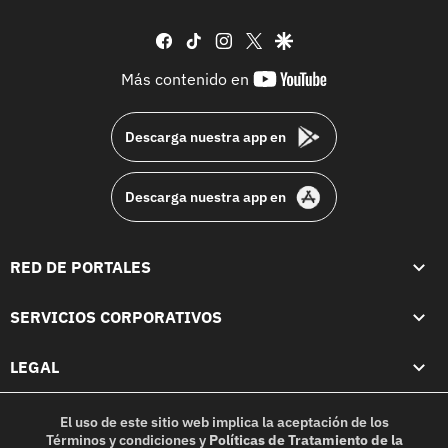
facebook
tiktok
instagram
twitter
google
youtube-
Más contenido en
footer
Descarga nuestra app en
Descarga nuestra app en
RED DE PORTALES
SERVICIOS CORPORATIVOS
LEGAL
El uso de este sitio web implica la aceptación de los
Términos y condiciones
y
Políticas de Tratamiento de la