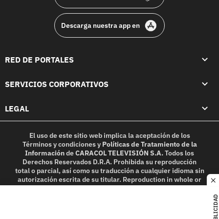
Descarga nuestra app en
RED DE PORTALES
SERVICIOS CORPORATIVOS
LEGAL
El uso de este sitio web implica la aceptación de los
Términos y condiciones
y
Políticas de Tratamiento de la
Información
de
CARACOL TELEVISIÓN S.A.
Todos los
Derechos Reservados D.R.A. Prohibida su reproducción
total o parcial, así como su traducción a cualquier idioma sin
autorización escrita de su titular. Reproduction in whole or
c
in part, or translation without written permission is
prohibited. All rights reserved 2025.
PUBLICIDAD
MIEMBRO DE: