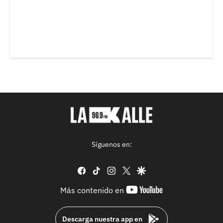
Síguenos en:
facebook
tiktok
instagram
twitter
google
youtube-
Más contenido en
footer
Descarga nuestra app en