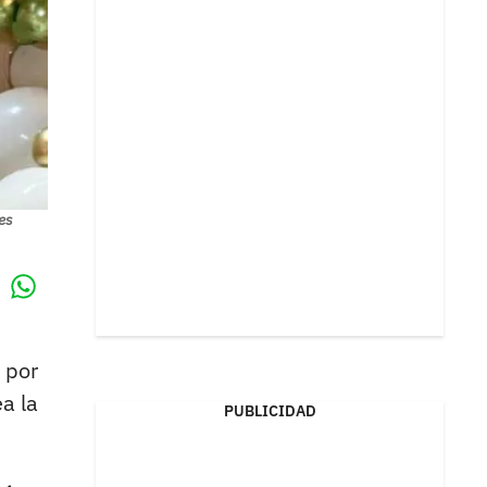
es
Whatsapp
k
 por
ea la
PUBLICIDAD