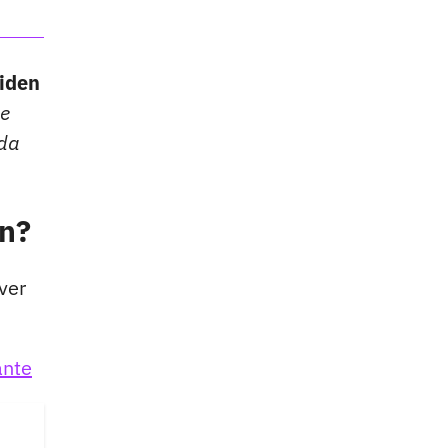
iden
pe
ada
ón?
ver
ante