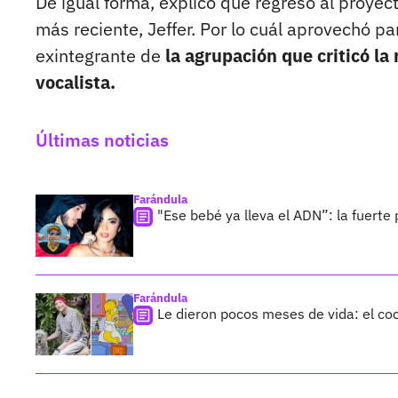
De igual forma, explicó que regresó al proyect
más reciente, Jeffer. Por lo cuál aprovechó p
exintegrante de
la agrupación que criticó la
vocalista.
Últimas noticias
Farándula
"Ese bebé ya lleva el ADN”: la fuerte 
Farándula
Le dieron pocos meses de vida: el co