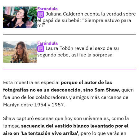
Farándula
Juliana Calderón cuenta la verdad sobre
el papá de su bebé: “Siempre estuvo para
mí”
Farándula
Laura Tobón reveló el sexo de su
segundo bebé; así fue la sorpresa
Esta muestra es especial
porque el autor de las
fotografías no es un desconocido, sino Sam Shaw,
quien
fue uno de los colaboradores y amigos más cercanos de
Marilyn entre 1954 y 1957.
Shaw capturó escenas que hoy son universales, como la
famosa
secuencia del vestido blanco levantado por el
aire en 'La tentación vive arriba'
, pero lo que verás en