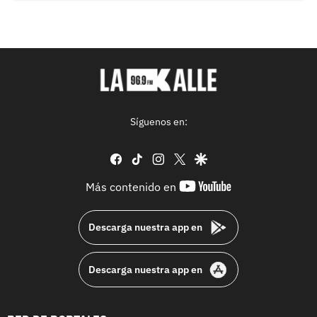
Síguenos en:
facebook
tiktok
instagram
twitter
google
youtube-
Más contenido en
footer
Descarga nuestra app en
Descarga nuestra app en