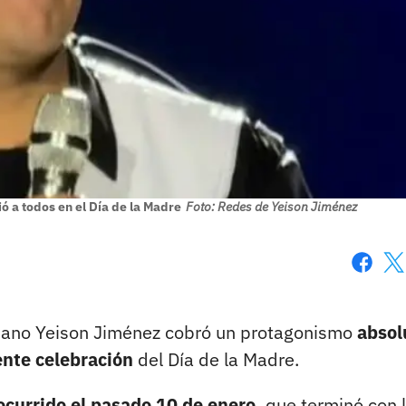
 a todos en el Día de la Madre
Foto: Redes de Yeison Jiménez
Faceboo
X
iano Yeison Jiménez cobró un protagonismo
absol
ente celebración
del Día de la Madre.
ocurrido el pasado 10 de enero,
que terminó con 