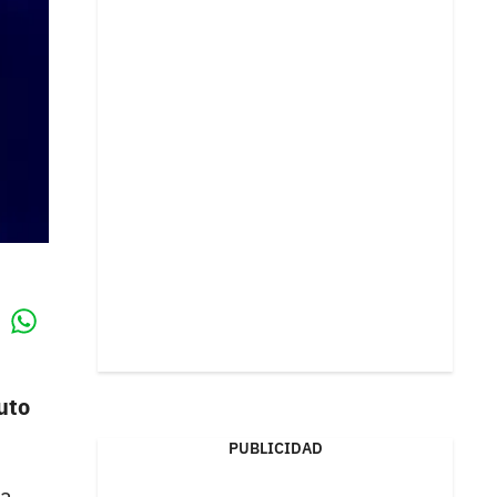
Whatsapp
k
uto
PUBLICIDAD
la