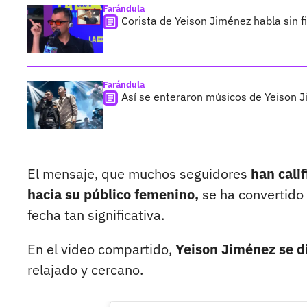
Farándula
Corista de Yeison Jiménez habla sin f
Farándula
Así se enteraron músicos de Yeison J
El mensaje, que muchos seguidores
han cali
hacia su público femenino,
se ha convertido 
fecha tan significativa.
En el video compartido,
Yeison Jiménez se d
relajado y cercano.