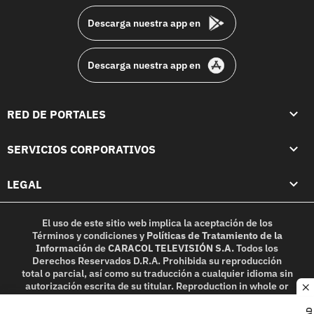
Descarga nuestra app en
Descarga nuestra app en
RED DE PORTALES
SERVICIOS CORPORATIVOS
LEGAL
El uso de este sitio web implica la aceptación de los
Términos y condiciones
y
Políticas de Tratamiento de la
Información
de
CARACOL TELEVISIÓN S.A.
Todos los
Derechos Reservados D.R.A. Prohibida su reproducción
total o parcial, así como su traducción a cualquier idioma sin
autorización escrita de su titular. Reproduction in whole or
c
in part, or translation without written permission is
prohibited. All rights reserved 2025.