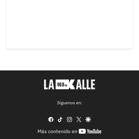
Síguenos en:
facebook
tiktok
instagram
twitter
google
youtube-
Más contenido en
footer