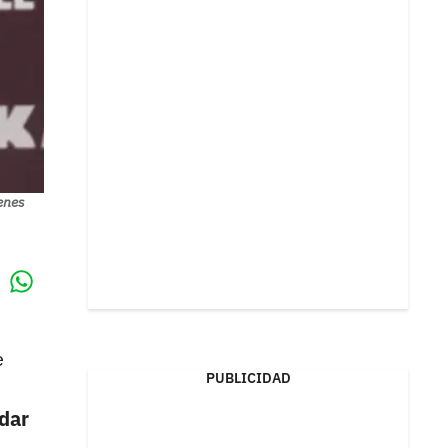
genes
Whatsapp
k
e
PUBLICIDAD
idar