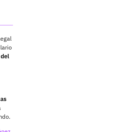
legal
lario
 del
das
a
ndo.
énez