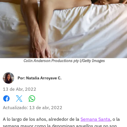
Colin Anderson Productions pty l/Getty Images
Por:
Natalia Arroyave C.
13 de Abr, 2022
Whatsapp
Facebook
X
Actualizado: 13 de abr, 2022
A lo largo de los años, alrededor de la
Semana Santa
, o la
semana mayor como la denominan aquellos que no son