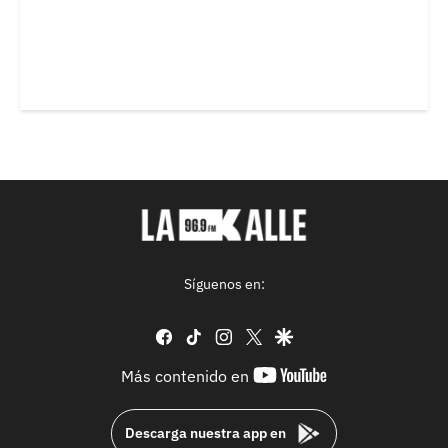
Síguenos en:
facebook
tiktok
instagram
twitter
google
youtube-
Más contenido en
footer
Descarga nuestra app en