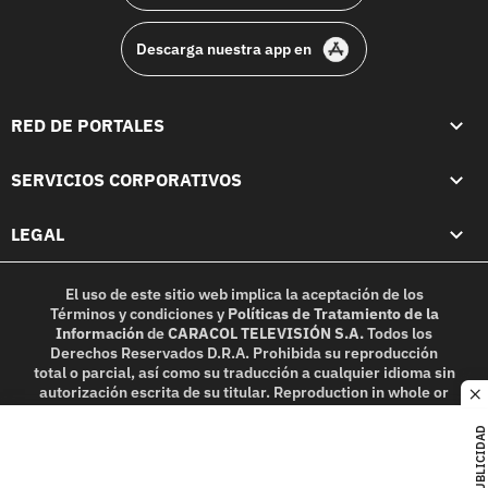
Descarga nuestra app en
RED DE PORTALES
SERVICIOS CORPORATIVOS
LEGAL
El uso de este sitio web implica la aceptación de los
Términos y condiciones
y
Políticas de Tratamiento de la
Información
de
CARACOL TELEVISIÓN S.A.
Todos los
Derechos Reservados D.R.A. Prohibida su reproducción
total o parcial, así como su traducción a cualquier idioma sin
autorización escrita de su titular. Reproduction in whole or
c
in part, or translation without written permission is
prohibited. All rights reserved 2025.
PUBLICIDAD
MIEMBRO DE: