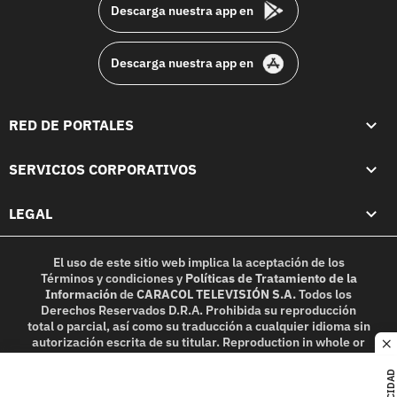
Descarga nuestra app en
Descarga nuestra app en
RED DE PORTALES
SERVICIOS CORPORATIVOS
LEGAL
El uso de este sitio web implica la aceptación de los
Términos y condiciones
y
Políticas de Tratamiento de la
Información
de
CARACOL TELEVISIÓN S.A.
Todos los
Derechos Reservados D.R.A. Prohibida su reproducción
total o parcial, así como su traducción a cualquier idioma sin
autorización escrita de su titular. Reproduction in whole or
c
in part, or translation without written permission is
prohibited. All rights reserved 2025.