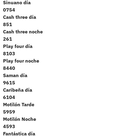
Sinuano día
0754
Cash three día
851
Cash three noche
261
Play four día
8103
Play four noche
8440
Saman día
9615
Caribeña día
6104
Motilón Tarde
5959
Motilón Noche
4593
Fantástica día