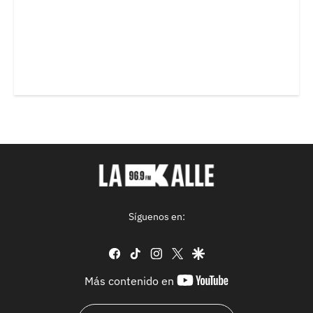
Síguenos en:
facebook
tiktok
instagram
twitter
google
youtube-
Más contenido en
footer