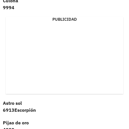
Culona
9994
PUBLICIDAD
Astro sol
6913Escorpión
Pijao de oro