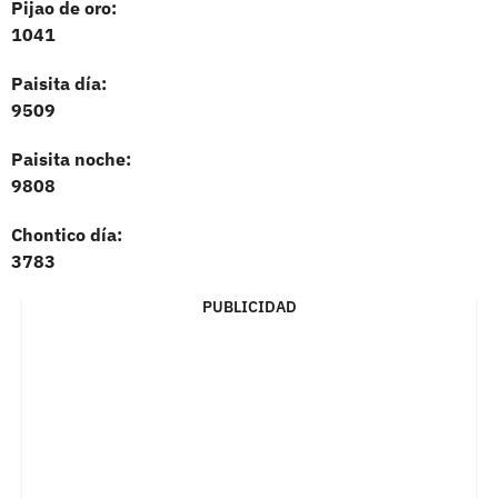
Pijao de oro:
1041
Paisita día:
9509
Paisita noche:
9808
Chontico día:
3783
PUBLICIDAD