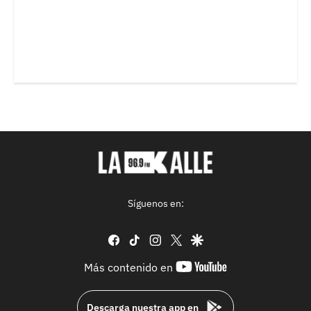
Síguenos en:
facebook
tiktok
instagram
twitter
google
youtube-
Más contenido en
footer
Descarga nuestra app en