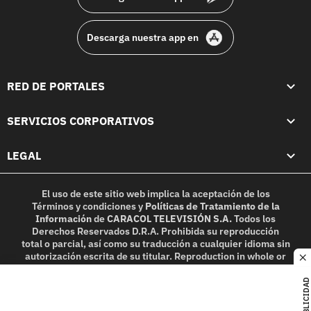
Descarga nuestra app en
RED DE PORTALES
SERVICIOS CORPORATIVOS
LEGAL
El uso de este sitio web implica la aceptación de los
Términos y condiciones
y
Políticas de Tratamiento de la
Información
de
CARACOL TELEVISIÓN S.A.
Todos los
Derechos Reservados D.R.A. Prohibida su reproducción
total o parcial, así como su traducción a cualquier idioma sin
autorización escrita de su titular. Reproduction in whole or
c
in part, or translation without written permission is
prohibited. All rights reserved 2025.
PUBLICIDAD