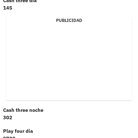
Cash three día
145
PUBLICIDAD
Cash three noche
302
Play four día