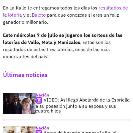
En La Kalle te entregamos todos los días los
resultados de
la lotería
y el
Baloto
para que conozcas si eres un feliz
ganador o millonario.
Este miércoles 7 de julio se jugaron los sorteos de las
loterías de Valle, Meta y Manizales
. Estos son los
resultados de estas tres loterías, unas de las más
importantes del país:
Últimas noticias
Nación
VIDEO: Así llegó Abelardo de la Espriella
a su posesión junto a su esposa y sus
cuatro hijos
Nación
Antes de hacerte perder el año, el