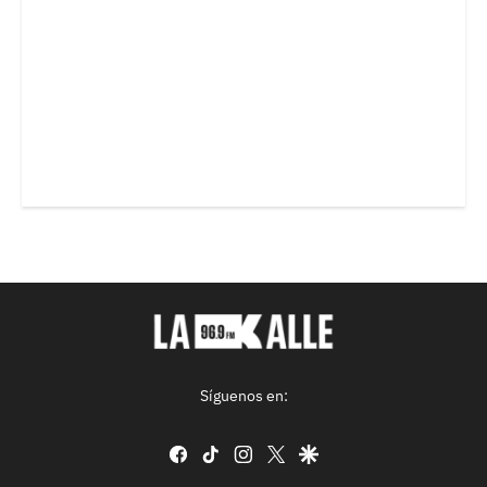
Síguenos en:
facebook
tiktok
instagram
twitter
google